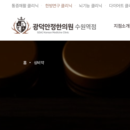
통증재활 클리닉
한방연구 클리닉
뇌기능 클리닉
다이어트 클
수원역점
지점소개
홈
상비약