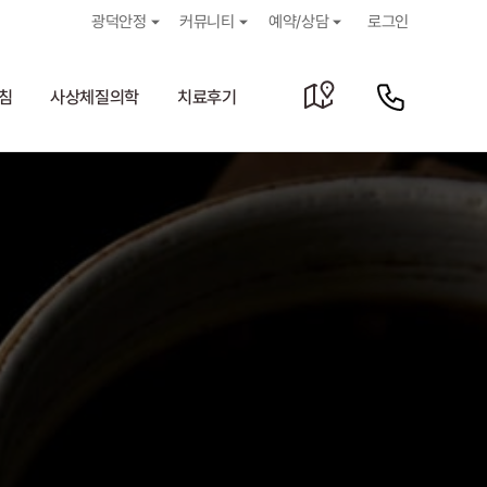
광덕안정
커뮤니티
예약/상담
로그인
침
사상체질의학
치료후기