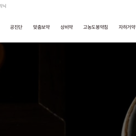
리닉
공진단
맞춤보약
상비약
고농도봉약침
자하거약