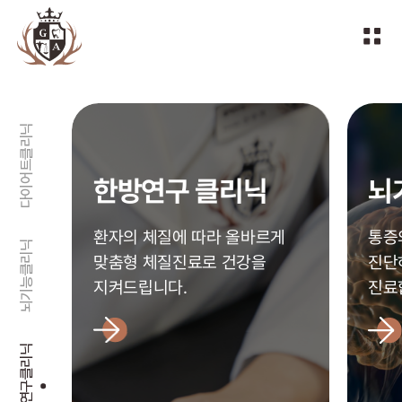
다이어트클리닉
한방연구 클리닉
뇌
환자의 체질에 따라 올바르게
통증
뇌기능클리닉
맞춤형 체질진료로 건강을
진단
지켜드립니다.
진료
한방연구클리닉