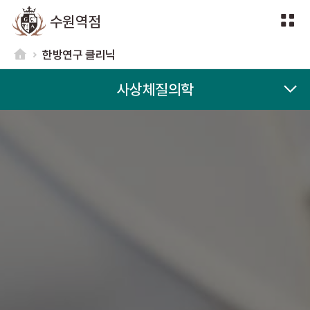
수원역점
한방연구 클리닉
사상체질의학