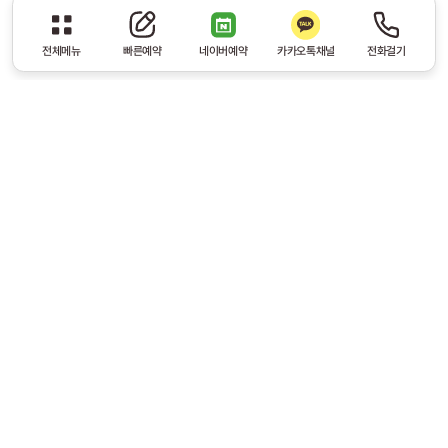
전체메뉴
빠른예약
네이버예약
카카오톡채널
전화걸기
체질이야기
체질별 특징
체질별 식습관
팔체질 섭생표
누구나 궁금해 하는 체질
개개인의 삶이 건강해질 수 있도록 꼭 알아야 할 ‘체질’
사상체질의학의 기초가 되는 8체질 의학에서는 심장, 폐,
췌장, 간, 신장, 소장, 대장, 위, 담낭, 방광 그리고
자율신경의 교감신경,