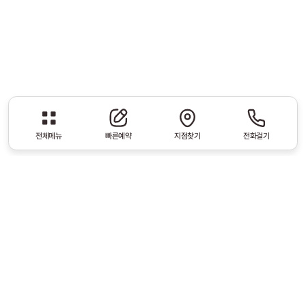
전체메뉴
빠른예약
지점찾기
전화걸기
두통
일차성두통
이차성두통
두통은 누구나 한번쯤 경험할 정도로
흔한 증상 중 하나입니다.