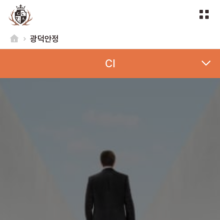
광덕안정
CI