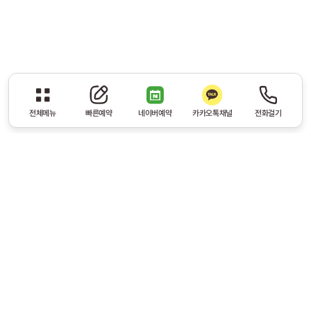
전체메뉴
빠른예약
네이버예약
카카오톡채널
전화걸기
교통사고후유증 주요원인은 바로
어혈! 통증의 원인
신체 조직에 혈류가 뭉쳐 발생한 ‘어혈’은 기혈순환