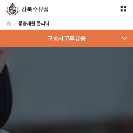
강북수유점
통증재활 클리닉
교통사고후유증