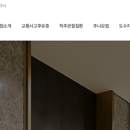
리닉
점소개
교통사고후유증
척추관절질환
추나요법
도수