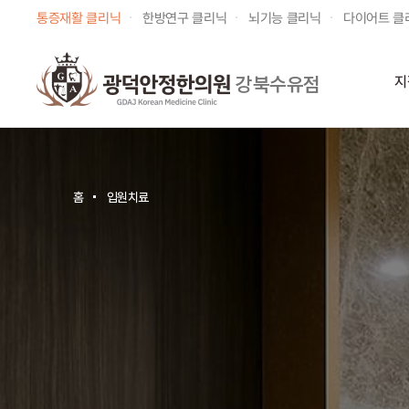
통증재활 클리닉
한방연구 클리닉
뇌기능 클리닉
다이어트 클
강북수유점
지
홈
입원치료