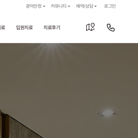
광덕안정
커뮤니티
예약/상담
로그인
치료
입원치료
치료후기