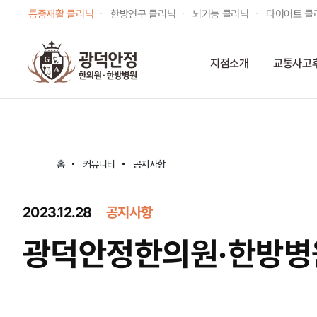
통증재활 클리닉
한방연구 클리닉
뇌기능 클리닉
다이어트 클
지점소개
교통사고
홈
커뮤니티
공지사항
2023.12.28
공지사항
광덕안정한의원·한방병원 