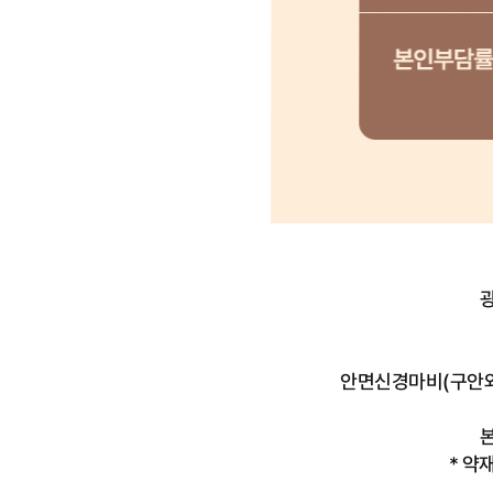
안면신경마비(구안와사
* 약