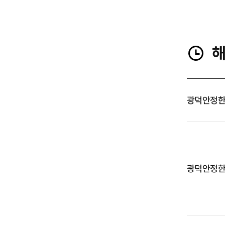
광덕안정
광덕안정