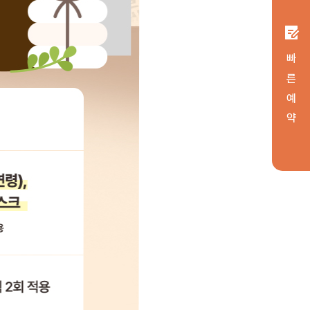
빠 른 예 약