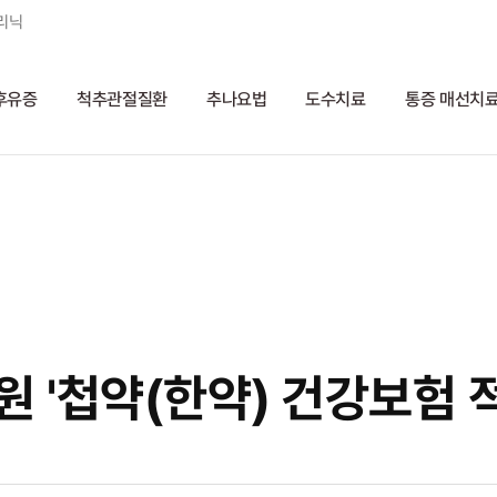
리닉
후유증
척추관절질환
추나요법
도수치료
통증 매선치
'첩약(한약) 건강보험 적