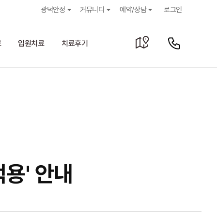
광덕안정
커뮤니티
예약/상담
로그인
료
입원치료
치료후기
용' 안내