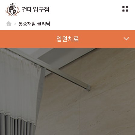
건대입구점
통증재활 클리닉
입원치료