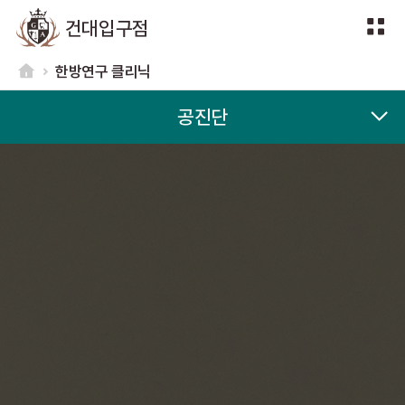
건대입구점
한방연구 클리닉
공진단