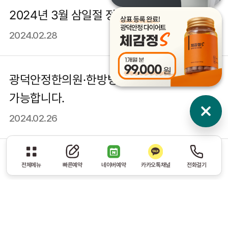
2024년 3월 삼일절 정상진료안내
2024.02.28
광덕안정한의원·한방병원 비대면 처방
가능합니다.
2024.02.26
2024년 2월 설날 정상진료안내
전체메뉴
빠른예약
네이버예약
카카오톡채널
전화걸기
2024.02.05
‘산재지정 의료기관’ 광덕안정한의원·