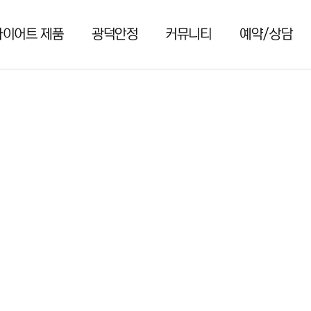
다이어트 제품
광덕안정
커뮤니티
예약/상담
커뮤니티
예약/상담
공지사항
상담신청
PR
비대면 처방
치료후기