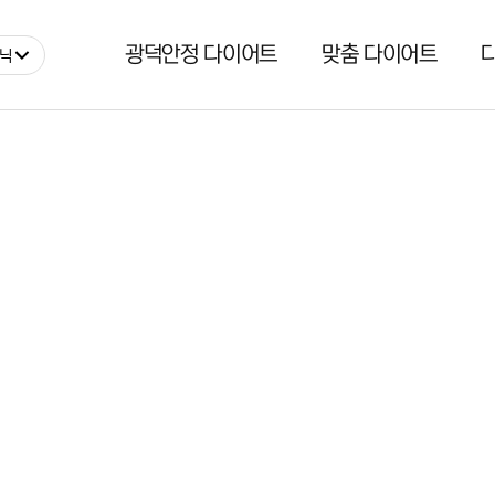
광덕안정 다이어트
맞춤 다이어트
리닉
다이어트 제품
광덕안정
체감정
지점소개
체감정S
지점찾기
다이어트 부스터
연혁
CI