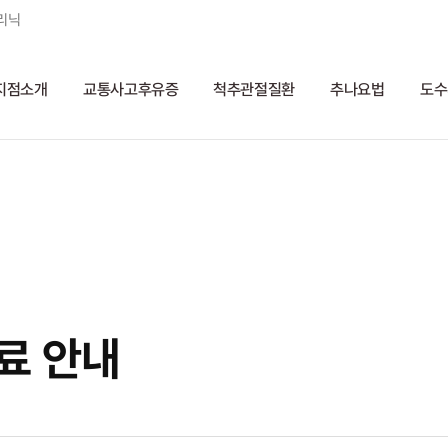
리닉
지점소개
교통사고후유증
척추관절질환
추나요법
도수
진료 안내