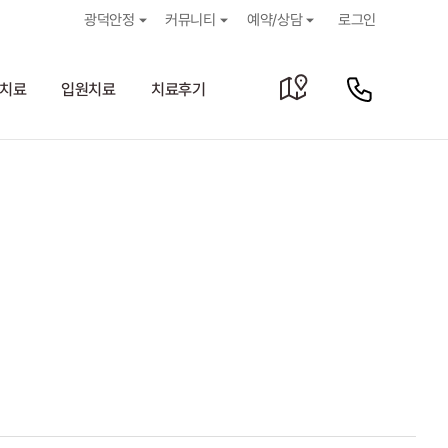
광덕안정
커뮤니티
예약/상담
로그인
치료
입원치료
치료후기