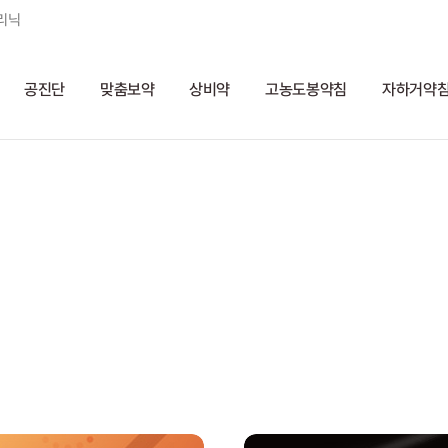
리닉
공진단
맞춤보약
상비약
고농도봉약침
자하거약