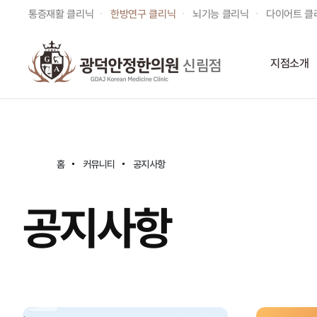
통증재활 클리닉
한방연구 클리닉
뇌기능 클리닉
다이어트 클
신림점
지점소개
홈
커뮤니티
공지사항
공지사항