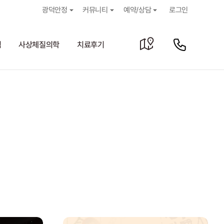
광덕안정
커뮤니티
예약/상담
로그인
침
사상체질의학
치료후기