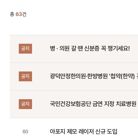
총
63
건
병 · 의원 갈 땐 신분증 꼭 챙기세요!
공지
광덕안정한의원·한방병원 '첩약(한약) 
공지
국민건강보험공단 금연 지정 치료병원
공지
아포지 제모 레이저 신규 도입
60