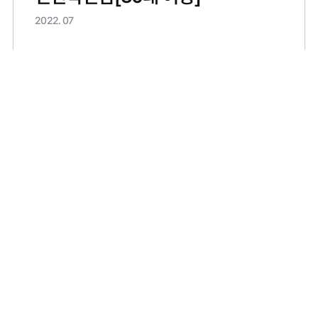
2022. 07
질환
# 교통사고후유증
# 두통
# 목통증
# 어깨통증
치료
# 입원치료
# 물리치료
# 부황
# 추나치료
# 침