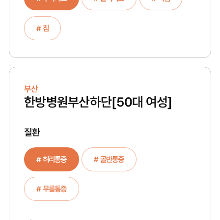
# 침
부산
한방병원부산하단
[50대 여성]
질환
# 허리통증
# 골반통증
# 무릎통증