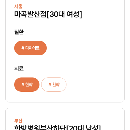
서울
마곡발산점
[30대 여성]
질환
# 다이어트
치료
# 한약
# 환약
부산
한방병원부산하단
[20대 남성]