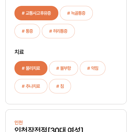
# 교통사고후유증
# 늑골통증
# 통증
# 허리통증
치료
# 물리치료
# 불부항
# 약침
# 추나치료
# 침
인천
인천작전점
[30대 여성]