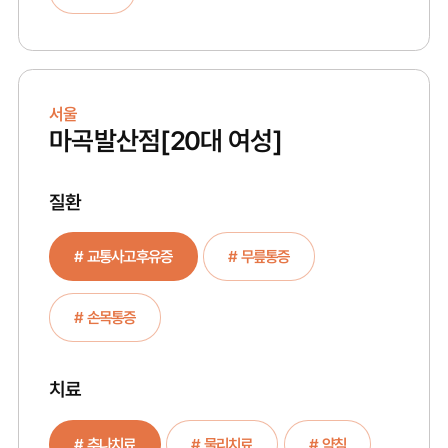
서울
마곡발산점
[20대 여성]
질환
# 교통사고후유증
# 무릎통증
# 손목통증
치료
# 추나치료
# 물리치료
# 약침