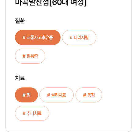
마곡발산점
[60대 여성]
질환
# 교통사고후유증
# 다리저림
# 팔통증
치료
# 침
# 물리치료
# 봉침
# 추나치료