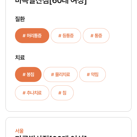
마곡발산점
[60대 여성]
질환
# 허리통증
# 등통증
# 통증
치료
# 봉침
# 물리치료
# 약침
# 추나치료
# 침
서울