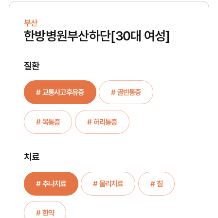
부산
한방병원부산하단
[30대 여성]
질환
# 교통사고후유증
# 골반통증
# 목통증
# 허리통증
치료
# 추나치료
# 물리치료
# 침
# 한약