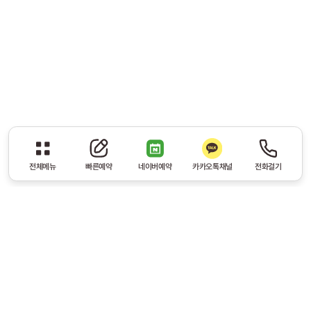
전체메뉴
빠른예약
네이버예약
카카오톡채널
전화걸기
광덕안정 맞춤 약침 치료
광덕안정 의료진의 풍부한 노하우로 정확한 진단 후