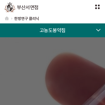
부산서면점
한방연구 클리닉
고농도봉약침