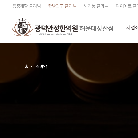
통증재활 클리닉
한방연구 클리닉
뇌기능 클리닉
다이어트 클
해운대장산점
지점
홈
상비약