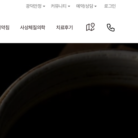
광덕안정
커뮤니티
예약/상담
로그인
거약침
사상체질의학
치료후기