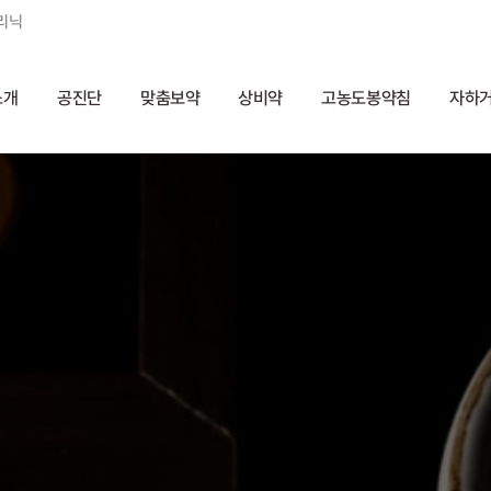
리닉
소개
공진단
맞춤보약
상비약
고농도봉약침
자하