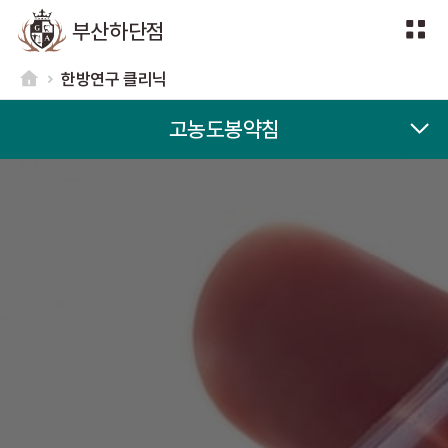
부산하단점
한방연구 클리닉
고농도봉약침