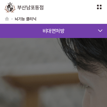
부산남포동점
뇌기능 클리닉
비대면처방