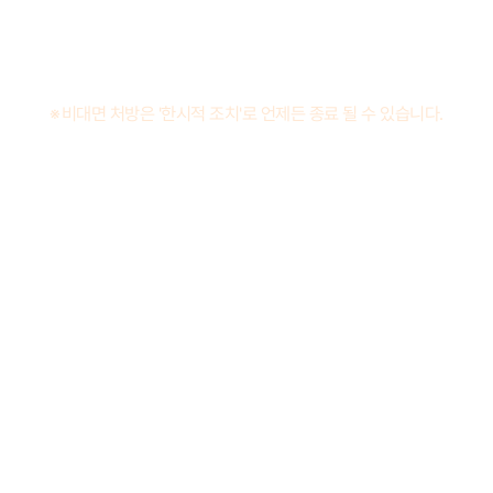
체력회복 공진단, 안전하고 효과적인 체감정 다이어트​, 목감기/인후통엔
한방감기약 은교산!
이제 안전하게 처방받고 편하게 택배로 배송받으세요.
※비대면 처방은 '한시적 조치'로 언제든 종료 될 수 있습니다.