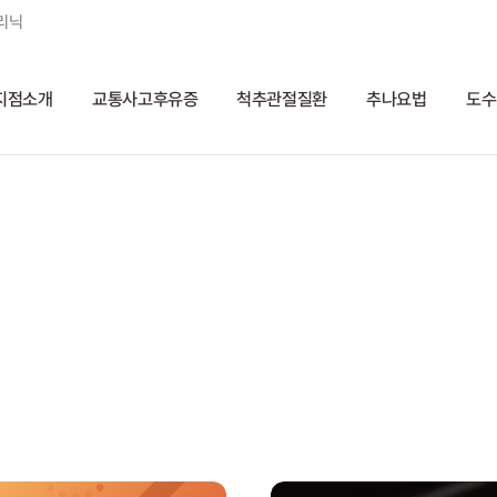
리닉
지점소개
교통사고후유증
척추관절질환
추나요법
도수